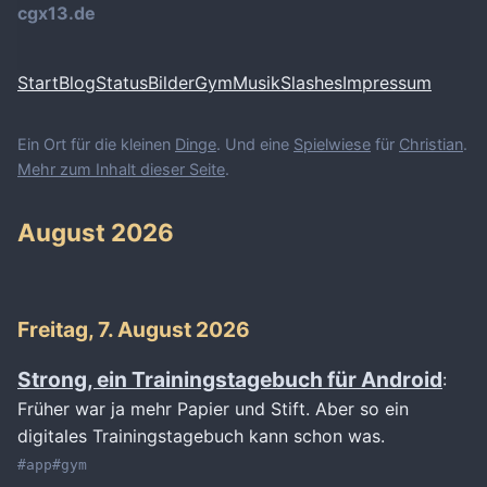
cgx13.de
Start
Blog
Status
Bilder
Gym
Musik
Slashes
Impressum
Ein Ort für die kleinen
Dinge
. Und eine
Spielwiese
für
Christian
.
Mehr zum Inhalt dieser Seite
.
August 2026
Freitag, 7. August 2026
Strong, ein Trainingstagebuch für Android
:
Früher war ja mehr Papier und Stift. Aber so ein
digitales Trainingstagebuch kann schon was.
#app
#gym