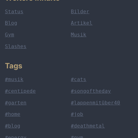
Status
Bilder
Blog
Artikel
Gym
Musik
Slashes
Tags
#musik
#cats
#centipede
#songoftheday
#garten
#lappenmitüber40
#home
#job
#blog
#deathmetal
#energy
#gym