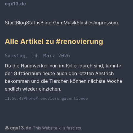
cgx13.de
Start
Blog
Status
Bilder
Gym
Musik
Slashes
Impressum
Alle Artikel zu
#renovierung
Samstag, 14. März 2026
Da die Handwerker nun im Keller durch sind, konnte
der Gifttierraum heute auch den letzten Anstrich
bekommen und die Tierchen können nächste Woche
endlich wieder einziehen.
11:56:43
#home
#renovierung
#centipede
🜏 cgx13.de
This Website kills fascists.