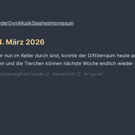
lder
Gym
Musik
Slashes
Impressum
4. März 2026
 nun im Keller durch sind, konnte der Gifttierraum heute a
n und die Tierchen können nächste Woche endlich wieder e
ovierung
#centipede
Permalink
Original