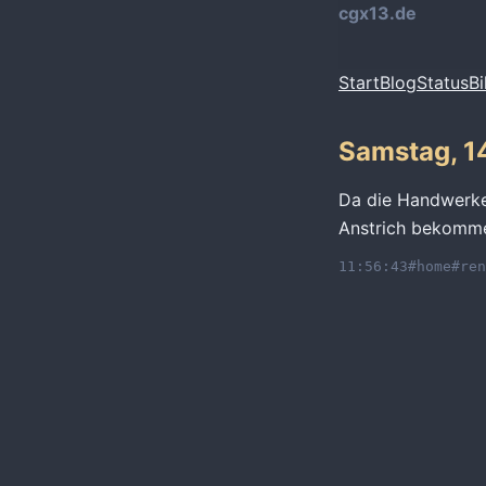
cgx13.de
Start
Blog
Status
Bi
Samstag, 1
Da die Handwerker
Anstrich bekomme
11:56:43
#home
#ren