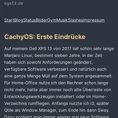
cgx13.de
Start
Blog
Status
Bilder
Gym
Musik
Slashes
Impressum
CachyOS: Erste Eindrücke
Auf meinem Dell XPS 13 von 2017 lief schon sehr lange
Manjaro Linux, bestimmt sieben Jahre. In der Zeit
haben sich sowohl Anforderungen geändert,
verfügbare Software verbessert und natürlich auch
eine ganze Menge Müll auf dem System angesammelt.
Für Home-Office nutze ich den Rechner schon lange
nicht mehr, hatte aber immer noch alte Überreste von
Entwicklungswerkzeugen installiert oder im Home-
Verzeichnis rumfliegen. Anfangs nutzte ich i3, später
Qtile als Window Manager, zum Ende hin dann Sway.
Dazu probiert man immer wieder mal neue Software