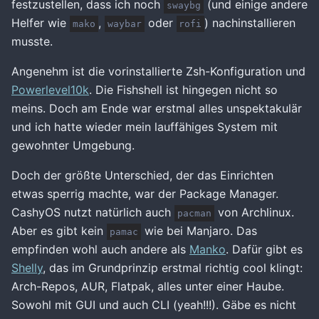
festzustellen, dass ich noch
(und einige andere
swaybg
Helfer wie
,
oder
) nachinstallieren
mako
waybar
rofi
musste.
Angenehm ist die vorinstallierte Zsh-Konfiguration und
Powerlevel10k
. Die Fishshell ist hingegen nicht so
meins. Doch am Ende war erstmal alles unspektakulär
und ich hatte wieder mein lauffähiges System mit
gewohnter Umgebung.
Doch der größte Unterschied, der das Einrichten
etwas sperrig machte, war der Package Manager.
CashyOS nutzt natürlich auch
von Archlinux.
pacman
Aber es gibt kein
wie bei Manjaro. Das
pamac
empfinden wohl auch andere als
Manko
. Dafür gibt es
Shelly
, das im Grundprinzip erstmal richtig cool klingt:
Arch-Repos, AUR, Flatpak, alles unter einer Haube.
Sowohl mit GUI und auch CLI (yeah!!!). Gäbe es nicht